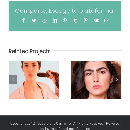
Comparte, Escoge tu plataforma!
Facebook
Twitter
Reddit
LinkedIn
WhatsApp
Tumblr
Pinterest
Vk
Email
Related Projects
Lusciana
Alejandra
Restrepo
Villa
Copyright 2012 - 2022 Diana Camacho | All Rights Reserved | Powered
by
Invektor Soluciones Digitales