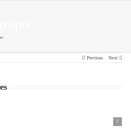
trepo
epo
Previous
Next
es