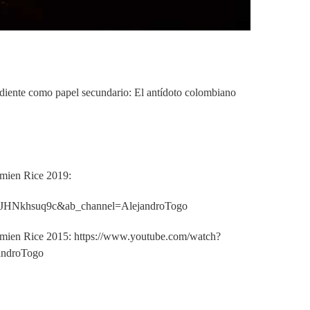
ndiente como papel secundario: El antídoto colombiano
amien Rice 2019:
=hJHNkhsuq9c&ab_channel=AlejandroTogo
Damien Rice 2015:
https://www.youtube.com/watch?
ndroTogo