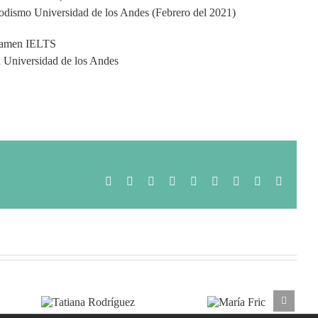
iodismo Universidad de los Andes (Febrero del 2021)
examen IELTS
a Universidad de los Andes
Facebook
Twitter
Reddit
LinkedIn
WhatsApp
Tumblr
Pinterest
Vk
Email
ana
María
guez
Fric