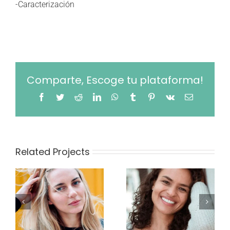
-Caracterización
Comparte, Escoge tu plataforma!
Facebook
Twitter
Reddit
LinkedIn
WhatsApp
Tumblr
Pinterest
Vk
Email
Related Projects
Paola
Luisa Vides
Madrigal